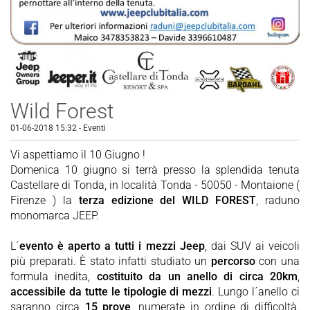
Wild Forest
01-06-2018 15:32
-
Eventi
Vi aspettiamo il 10 Giugno !
Domenica 10 giugno si terrà presso la splendida tenuta
Castellare di Tonda, in località Tonda - 50050 - Montaione (
Firenze ) la
terza edizione del WILD FOREST
, raduno
monomarca JEEP.
L´
evento è aperto a tutti i mezzi Jeep
, dai SUV ai veicoli
più preparati. È stato infatti studiato un
percorso
con una
formula inedita,
costituito da un anello di circa 20km
,
accessibile da tutte le tipologie di mezzi
. Lungo l´anello ci
saranno circa
15 prove
, numerate in ordine di difficoltà.