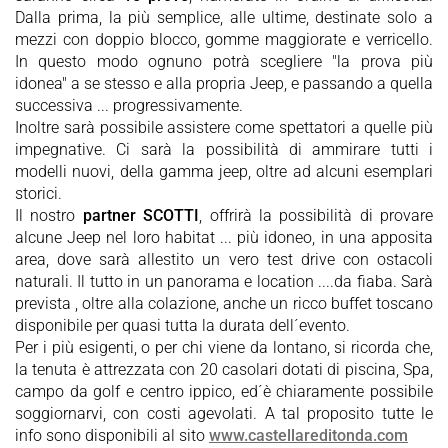
Dalla prima, la più semplice, alle ultime, destinate solo a
mezzi con doppio blocco, gomme maggiorate e verricello.
In questo modo ognuno potrà scegliere "la prova più
idonea" a se stesso e alla propria Jeep, e passando a quella
successiva ... progressivamente.
Inoltre sarà possibile assistere come spettatori a quelle più
impegnative. Ci sarà la possibilità di ammirare tutti i
modelli nuovi, della gamma jeep, oltre ad alcuni esemplari
storici.
Il nostro
partner SCOTTI
, offrirà la possibilità di provare
alcune Jeep nel loro habitat ... più idoneo, in una apposita
area, dove sarà allestito un vero test drive con ostacoli
naturali. Il tutto in un panorama e location ....da fiaba. Sarà
prevista , oltre alla colazione, anche un ricco buffet toscano
disponibile per quasi tutta la durata dell´evento.
Per i più esigenti, o per chi viene da lontano, si ricorda che,
la tenuta è attrezzata con 20 casolari dotati di piscina, Spa,
campo da golf e centro ippico, ed´è chiaramente possibile
soggiornarvi, con costi agevolati. A tal proposito tutte le
info sono disponibili al sito
www.castellareditonda.com