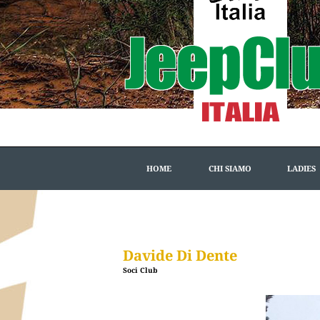
HOME
CHI SIAMO
LADIES
Davide Di Dente
Soci Club